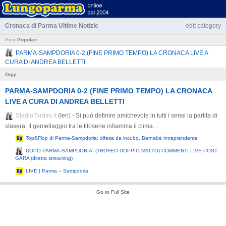
Cronaca di Parma
Ultime Notizie
edit category
Post
Popolari
PARMA-SAMPDORIA 0-2 (FINE PRIMO TEMPO) LA CRONACA LIVE A
CURA DI ANDREA BELLETTI
Oggi
PARMA-SAMPDORIA 0-2 (FINE PRIMO TEMPO) LA CRONACA
LIVE A CURA DI ANDREA BELLETTI
StadioTardini.it
(Ieri) - Si può definire amichevole in tutti i sensi la partita di
stasera. Il gemellaggio tra le tifoserie infiamma il clima...
Top&Flop di Parma-Sampdoria: difesa da incubo, Bernabé intraprendente
DOPO PARMA-SAMPDORIA: (TROFEO DOPPIO MALTO) COMMENTI LIVE POST
GARA (diretta streaming)
LIVE | Parma – Sampdoria
Go to Full Site