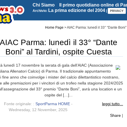
Chi Siamo
Il primo quotidiano online di P
La prima edizione del 2004
Archivio:
|
PRIVACY
Home Page
>
AIAC Parma: lunedì il 33° “Dante Boni” 
AIAC Parma: lunedì il 33° “Dante
Boni” al Tardini, ospite Cuesta
à lunedì 17 novembre la serata di gala dell’AIAC (Associazione
aliana Allenatori Calcio) di Parma. Il tradizionale appuntamento
i fine anno che coinvolge i mister del calcio dilettantistico nostrano,
re alle premiazioni per i vincitori di un trofeo nella stagione 2024/2025
all’assegnazione del 33° premio “Dante Boni”, avrà una location e un
ospite del […]...
Fonte originale: :
SportParma HOME
-
leggi tutto...
Wednesday, 12 November, 2025
Share
|