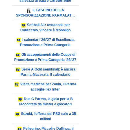
salvezza di Sala e Oltretorrente
IL FASCINO DELLA
SPONSORIZZAZIONE PARMALAT…
Softball A1: testacoda per
Collecchio, vincere è d’obbligo
I calendari ’26/’27 di Eccellenza,
Promozione e Prima Categoria
Gli accoppiamenti delle Coppe di
Promozione e Prima Categoria ’26/‘27
Serie A Gold semifinali: è ancora
Parma-Macerata. Il calendario
Visite mediche per Zouin, il Parma
accoglie l’ex Inter
Due G Parma, la gioia per la B
raccontata da mister e giocatori
Suzuki, l’offerta del PSG sale a 35
milioni
Pellegrino, Piccoli e Dallinga: il