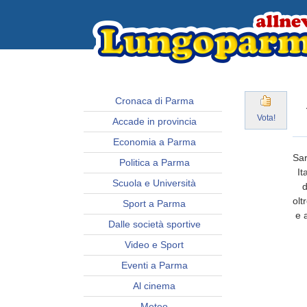
Cronaca di Parma
Vota!
Accade in provincia
Economia a Parma
Sar
Politica a Parma
It
Scuola e Università
d
olt
Sport a Parma
e 
Dalle società sportive
Video e Sport
Eventi a Parma
Al cinema
Meteo