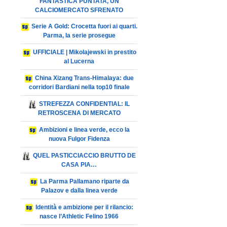
FANTASTICA PUNTATA, UN
CALCIOMERCATO SFRENATO
Serie A Gold: Crocetta fuori ai quarti.
Parma, la serie prosegue
UFFICIALE | Mikolajewski in prestito
al Lucerna
China Xizang Trans-Himalaya: due
corridori Bardiani nella top10 finale
STREFEZZA CONFIDENTIAL: IL
RETROSCENA DI MERCATO
Ambizioni e linea verde, ecco la
nuova Fulgor Fidenza
QUEL PASTICCIACCIO BRUTTO DE
CASA PIA…
La Parma Pallamano riparte da
Palazov e dalla linea verde
Identità e ambizione per il rilancio:
nasce l’Athletic Felino 1966