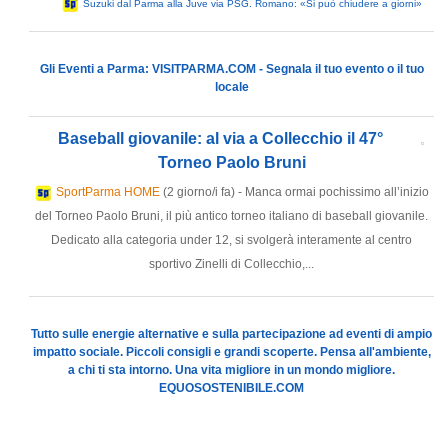
Suzuki dal Parma alla Juve via PSG. Romano: «Si può chiudere a giorni»
Gli Eventi a Parma: VISITPARMA.COM - Segnala il tuo evento o il tuo
locale
Baseball giovanile: al via a Collecchio il 47°
Torneo Paolo Bruni
SportParma HOME
(2 giorno/i fa) - Manca ormai pochissimo all’inizio
del Torneo Paolo Bruni, il più antico torneo italiano di baseball giovanile.
Dedicato alla categoria under 12, si svolgerà interamente al centro
sportivo Zinelli di Collecchio,...
Tutto sulle energie alternative e sulla partecipazione ad eventi di ampio
impatto sociale. Piccoli consigli e grandi scoperte. Pensa all'ambiente,
a chi ti sta intorno. Una vita migliore in un mondo migliore.
EQUOSOSTENIBILE.COM