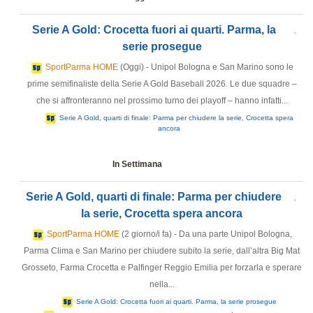
Serie A Gold: Crocetta fuori ai quarti. Parma, la
serie prosegue
SportParma HOME
(Oggi) - Unipol Bologna e San Marino sono le
prime semifinaliste della Serie A Gold Baseball 2026. Le due squadre –
che si affronteranno nel prossimo turno dei playoff – hanno infatti...
Serie A Gold, quarti di finale: Parma per chiudere la serie, Crocetta spera
ancora
In Settimana
Serie A Gold, quarti di finale: Parma per chiudere
la serie, Crocetta spera ancora
SportParma HOME
(2 giorno/i fa) - Da una parte Unipol Bologna,
Parma Clima e San Marino per chiudere subito la serie, dall’altra Big Mat
Grosseto, Farma Crocetta e Palfinger Reggio Emilia per forzarla e sperare
nella...
Serie A Gold: Crocetta fuori ai quarti. Parma, la serie prosegue