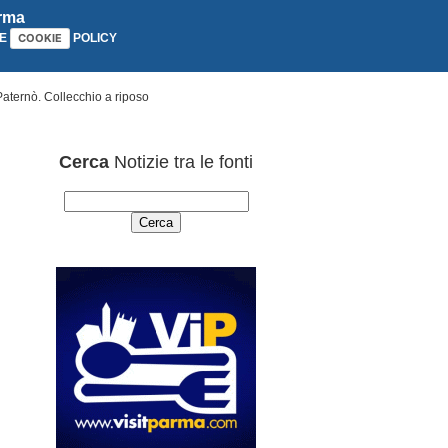
arma
E
POLICY
COOKIE
aternò. Collecchio a riposo
Cerca
Notizie tra le fonti