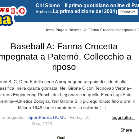
Chi Siamo
Il primo quotidiano online di P
La prima edizione del 2004
Archivio:
|
PRIVACY
Home Page
>
Baseball A: Farma Crocetta impegnata a P
Baseball A: Farma Crocetta
impegnata a Paternò. Collecchio a
riposo
roni B, C, D ed E della serie A propongono un paio di sfide di alta
lassifica. nella quarta giornata. Nel Girone C con Tecnovap Verona–
ereon Engineering Ronchi dei Legionari e in quello E con Lupi Auto
rentina–Athletics Bologna. Nel Girone B, il più equilibrato fino a ora, il
Milano 1946 vuole mantenersi in solitaria […]...
te originale: :
SportParma HOME
- Friday, 16
leggi tutto...
May, 2025
Share
|
Oggi