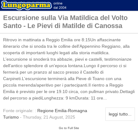
Escursione sulla Via Matildica del Volto
Santo - Le Pievi di Matilde di Canossa
Ritrovo in mattinata a Reggio Emilia ore 8:15Un affascinante
itinerario che si snoda tra le colline dell'Appennino Reggiano, alla
scoperta di importanti luoghi legati alla storia matildica.
L'escursione si snoderà tra abbazie, pievi e castelli, testimonianze
dell'antico splendore di un'epoca lontana.Lungo il percorso ci si
fermerà per un pranzo al sacco presso il Castello di
Carpineti.L'escursione terminerà alla Pieve di Toano con una
piccola merenda/aperitivo per i partecipanti.Il rientro a Reggio
Emilia è previsto per le ore 19.10 circa, con pullman privato.Dettagli
del percorso a piediLunghezza: 9 kmDurata: 11 ore...
Fonte originale: :
Regione Emilia-Romagna
leggi tutto...
Turismo
- Thursday, 21 August, 2025
Go to Full Site