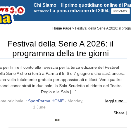
Chi Siamo
Il primo quotidiano online di P
La prima edizione del 2004
Archivio:
|
PRIVACY
Home Page
>
Festival della Serie A 2026: il prog
Festival della Serie A 2026: il
programma della tre giorni
a per finire il conto alla rovescia per la terza edizione del Festival
lla Serie A che si terrà a Parma il 5, 6 e 7 giugno e che sarà ancora
una volta totalmente gratuito per appassionati e tifosi. Ventiquattro
panel concentrati in due sale, la Sala Scudetto al ridotto del Teatro
Regio e la Sala […]...
nte originale: :
SportParma HOME
- Monday,
leggi tutto...
1 June
Share
|
Ieri