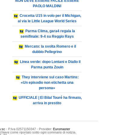
NON DEVE ESSERE FACILE ESSERE
PAOLO MALDINI
Crocetta U15 in volo per il Michigan,
al via le Little League World Series
Parma Clima, gara4 regala la
semifinale: 9-4 su Reggio Rays
Mercato: la svolta Romero e il
dubbio Pellegrino
Linea verde: dopo Lontani e Diallo il
Parma punta Zouin
They interviene sul caso Martins:
«Un episodio non etichetta una
persona»
UFFICIALE | El Bilal Touré ha firmato,
arriva in prestito
a sc
- P.Iva 02571150347 - Provider:
Euromaster
chiave come riportato sotto ogni sommario di notizia.