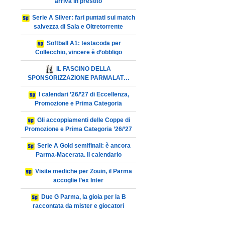
arriva in prestito
Serie A Silver: fari puntati sui match
salvezza di Sala e Oltretorrente
Softball A1: testacoda per
Collecchio, vincere è d’obbligo
IL FASCINO DELLA
SPONSORIZZAZIONE PARMALAT…
I calendari ’26/’27 di Eccellenza,
Promozione e Prima Categoria
Gli accoppiamenti delle Coppe di
Promozione e Prima Categoria ’26/‘27
Serie A Gold semifinali: è ancora
Parma-Macerata. Il calendario
Visite mediche per Zouin, il Parma
accoglie l’ex Inter
Due G Parma, la gioia per la B
raccontata da mister e giocatori