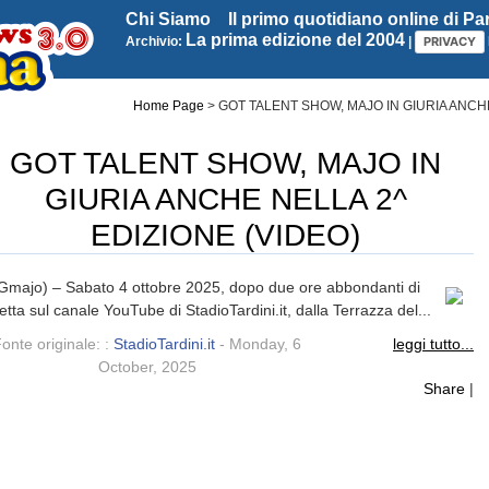
Chi Siamo
Il primo quotidiano online di P
La prima edizione del 2004
Archivio:
|
PRIVACY
Home Page
>
GOT TALENT SHOW, MAJO IN GIURIA ANCHE
GOT TALENT SHOW, MAJO IN
GIURIA ANCHE NELLA 2^
EDIZIONE (VIDEO)
Gmajo) – Sabato 4 ottobre 2025, dopo due ore abbondanti di
retta sul canale YouTube di StadioTardini.it, dalla Terrazza del...
onte originale: :
StadioTardini.it
- Monday, 6
leggi tutto...
October, 2025
Share
|