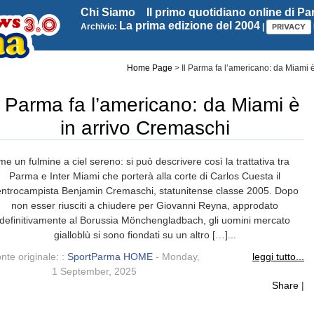
Chi Siamo
Il primo quotidiano online di P
La prima edizione del 2004
Archivio:
|
PRIVACY
Home Page
>
Il Parma fa l’americano: da Miami 
l Parma fa l’americano: da Miami è
in arrivo Cremaschi
e un fulmine a ciel sereno: si può descrivere così la trattativa tra
Parma e Inter Miami che porterà alla corte di Carlos Cuesta il
entrocampista Benjamin Cremaschi, statunitense classe 2005. Dopo
non esser riusciti a chiudere per Giovanni Reyna, approdato
definitivamente al Borussia Mönchengladbach, gli uomini mercato
gialloblù si sono fiondati su un altro […]...
nte originale: :
SportParma HOME
- Monday,
leggi tutto...
1 September, 2025
Share
|