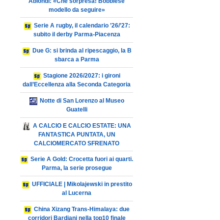
Ablondi: «Che sorpresa! Bobbiese
modello da seguire»
Serie A rugby, il calendario ’26/’27:
subito il derby Parma-Piacenza
Due G: si brinda al ripescaggio, la B
sbarca a Parma
Stagione 2026/2027: i gironi
dall’Eccellenza alla Seconda Categoria
Notte di San Lorenzo al Museo
Guatelli
A CALCIO E CALCIO ESTATE: UNA
FANTASTICA PUNTATA, UN
CALCIOMERCATO SFRENATO
Serie A Gold: Crocetta fuori ai quarti.
Parma, la serie prosegue
UFFICIALE | Mikolajewski in prestito
al Lucerna
China Xizang Trans-Himalaya: due
corridori Bardiani nella top10 finale