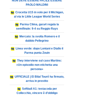
NON DEVE ESSERE FACILE ESSERE
PAOLO MALDINI
Crocetta U15 in volo per il Michigan,
al via le Little League World Series
Parma Clima, gara4 regala la
semifinale: 9-4 su Reggio Rays
Mercato: la svolta Romero e il
dubbio Pellegrino
Linea verde: dopo Lontani e Diallo il
Parma punta Zouin
They interviene sul caso Martins:
«Un episodio non etichetta una
persona»
UFFICIALE | El Bilal Touré ha firmato,
arriva in prestito
Softball A1: testacoda per
Collecchio, vincere è d’obbligo