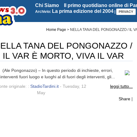
Chi Siamo
Il primo quotidiano online di P
La prima edizione del 2004
Archivio:
|
PRIVACY
Home Page
>
NELLA TANA DEL PONGONAZZO / IL VA
ELLA TANA DEL PONGONAZZO /
IL VAR È MORTO, VIVA IL VAR
(Ale Pongonazzo) – In questo periodo di inchieste, errori,
interventi fuori luogo e luoghi al di fuori degli interventi, gli...
nte originale: :
StadioTardini.it
- Tuesday, 12
leggi tutto...
May
Share
|