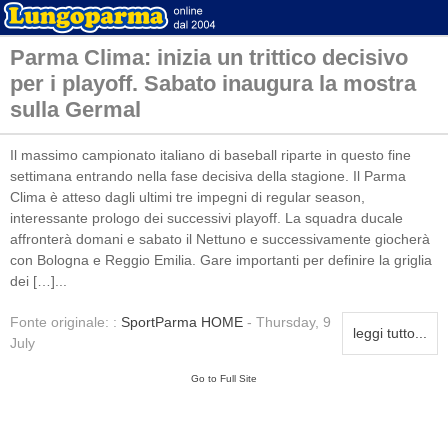
Parma Clima: inizia un trittico decisivo
per i playoff. Sabato inaugura la mostra
sulla Germal
Il massimo campionato italiano di baseball riparte in questo fine
settimana entrando nella fase decisiva della stagione. Il Parma
Clima è atteso dagli ultimi tre impegni di regular season,
interessante prologo dei successivi playoff. La squadra ducale
affronterà domani e sabato il Nettuno e successivamente giocherà
con Bologna e Reggio Emilia. Gare importanti per definire la griglia
dei […]...
Fonte originale: :
SportParma HOME
- Thursday, 9
leggi tutto...
July
Go to Full Site