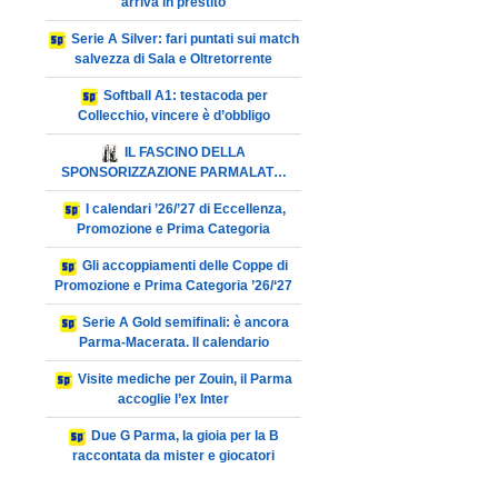
arriva in prestito
Serie A Silver: fari puntati sui match
salvezza di Sala e Oltretorrente
Softball A1: testacoda per
Collecchio, vincere è d’obbligo
IL FASCINO DELLA
SPONSORIZZAZIONE PARMALAT…
I calendari ’26/’27 di Eccellenza,
Promozione e Prima Categoria
Gli accoppiamenti delle Coppe di
Promozione e Prima Categoria ’26/‘27
Serie A Gold semifinali: è ancora
Parma-Macerata. Il calendario
Visite mediche per Zouin, il Parma
accoglie l’ex Inter
Due G Parma, la gioia per la B
raccontata da mister e giocatori