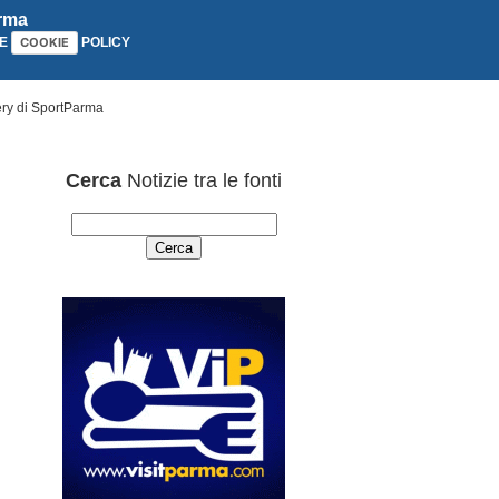
arma
E
POLICY
COOKIE
ery di SportParma
Cerca
Notizie tra le fonti