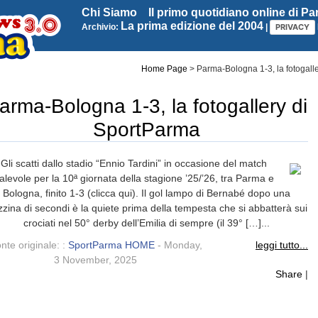
Chi Siamo
Il primo quotidiano online di P
La prima edizione del 2004
Archivio:
|
PRIVACY
Home Page
>
Parma-Bologna 1-3, la fotogall
arma-Bologna 1-3, la fotogallery di
SportParma
Gli scatti dallo stadio “Ennio Tardini” in occasione del match
alevole per la 10ª giornata della stagione ’25/’26, tra Parma e
Bologna, finito 1-3 (clicca qui). Il gol lampo di Bernabé dopo una
zina di secondi è la quiete prima della tempesta che si abbatterà sui
crociati nel 50° derby dell’Emilia di sempre (il 39° […]...
nte originale: :
SportParma HOME
- Monday,
leggi tutto...
3 November, 2025
Share
|