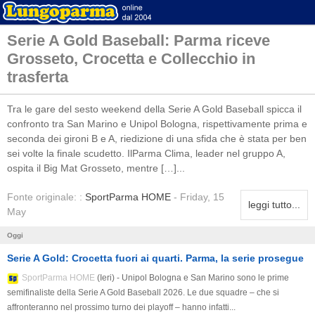
Serie A Gold Baseball: Parma riceve
Grosseto, Crocetta e Collecchio in
trasferta
Tra le gare del sesto weekend della Serie A Gold Baseball spicca il
confronto tra San Marino e Unipol Bologna, rispettivamente prima e
seconda dei gironi B e A, riedizione di una sfida che è stata per ben
sei volte la finale scudetto. IlParma Clima, leader nel gruppo A,
ospita il Big Mat Grosseto, mentre […]...
Fonte originale: :
SportParma HOME
- Friday, 15
leggi tutto...
May
Oggi
Serie A Gold: Crocetta fuori ai quarti. Parma, la serie prosegue
SportParma HOME
(Ieri) - Unipol Bologna e San Marino sono le prime
semifinaliste della Serie A Gold Baseball 2026. Le due squadre – che si
affronteranno nel prossimo turno dei playoff – hanno infatti...