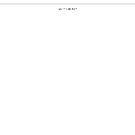
Go to Full Site