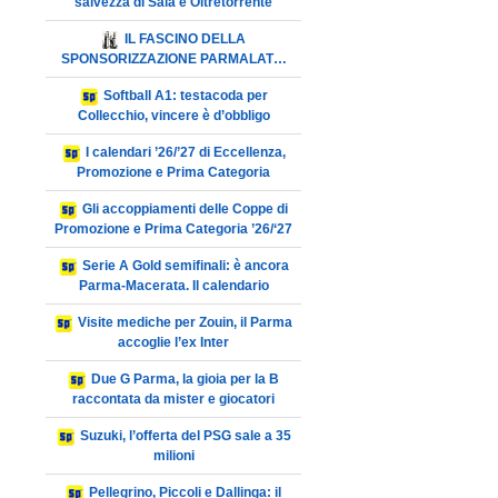
salvezza di Sala e Oltretorrente
IL FASCINO DELLA
SPONSORIZZAZIONE PARMALAT…
Softball A1: testacoda per
Collecchio, vincere è d’obbligo
I calendari ’26/’27 di Eccellenza,
Promozione e Prima Categoria
Gli accoppiamenti delle Coppe di
Promozione e Prima Categoria ’26/‘27
Serie A Gold semifinali: è ancora
Parma-Macerata. Il calendario
Visite mediche per Zouin, il Parma
accoglie l’ex Inter
Due G Parma, la gioia per la B
raccontata da mister e giocatori
Suzuki, l’offerta del PSG sale a 35
milioni
Pellegrino, Piccoli e Dallinga: il