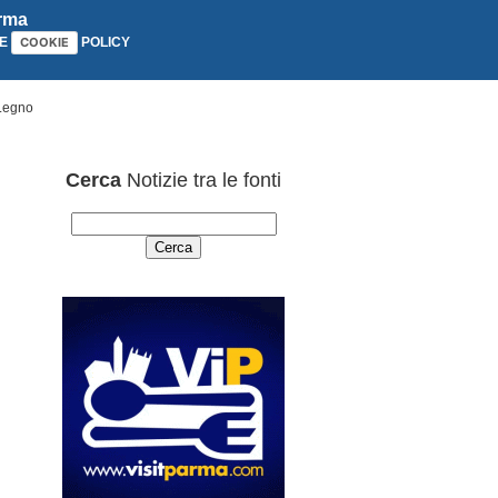
arma
E
POLICY
COOKIE
 Legno
Cerca
Notizie tra le fonti