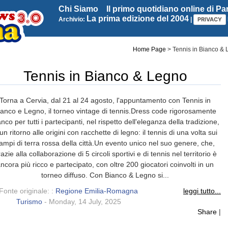
Chi Siamo
Il primo quotidiano online di P
La prima edizione del 2004
Archivio:
|
PRIVACY
Home Page
>
Tennis in Bianco &
Tennis in Bianco & Legno
Torna a Cervia, dal 21 al 24 agosto, l'appuntamento con Tennis in
ianco e Legno, il torneo vintage di tennis.Dress code rigorosamente
nco per tutti i partecipanti, nel rispetto dell'eleganza della tradizione,
un ritorno alle origini con racchette di legno: il tennis di una volta sui
ampi di terra rossa della città.Un evento unico nel suo genere, che,
azie alla collaborazione di 5 circoli sportivi e di tennis nel territorio è
ncora più ricco e partecipato, con oltre 200 giocatori coinvolti in un
torneo diffuso. Con Bianco & Legno si...
Fonte originale: :
Regione Emilia-Romagna
leggi tutto...
Turismo
- Monday, 14 July, 2025
Share
|