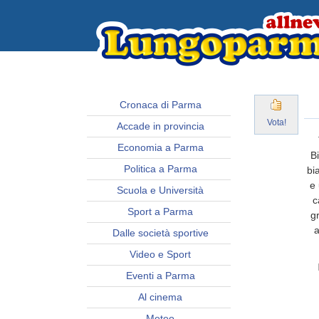
Cronaca di Parma
Vota!
Accade in provincia
Economia a Parma
B
Politica a Parma
bia
e 
Scuola e Università
c
Sport a Parma
gr
a
Dalle società sportive
Video e Sport
Eventi a Parma
Al cinema
Meteo