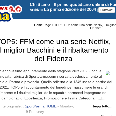
Chi Siamo
Il primo quotidiano online di P
La prima edizione del 2004
Archivio:
|
PRIVACY
Home Page
>
TOP5: FFM come una serie Netflix, il miglior
Fidenza
OP5: FFM come una serie Netflix,
il miglior Bacchini e il ribaltamento
del Fidenza
ciannovesimo appuntamento della stagione 2025/2026, con la
nnovata rubrica di Sportparma.com riservata esclusivamente al
cio di Parma e provincia. Quella odierna è la 134ª uscita a partire dal
2021. TOP5 è l’appuntamento del lunedì per riassumere le grandi
imprese e i risultati migliori delle squadre parmensi impegnate nei
campionati di Eccellenza, Promozione e Prima Categoria. […]...
nte originale: :
SportParma HOME
- Monday,
leggi tutto...
9 February