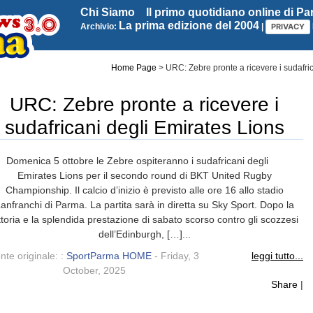
Chi Siamo
Il primo quotidiano online di P
La prima edizione del 2004
Archivio:
|
PRIVACY
Home Page
>
URC: Zebre pronte a ricevere i sudafri
URC: Zebre pronte a ricevere i
sudafricani degli Emirates Lions
Domenica 5 ottobre le Zebre ospiteranno i sudafricani degli
Emirates Lions per il secondo round di BKT United Rugby
Championship. Il calcio d’inizio è previsto alle ore 16 allo stadio
anfranchi di Parma. La partita sarà in diretta su Sky Sport. Dopo la
ttoria e la splendida prestazione di sabato scorso contro gli scozzesi
dell’Edinburgh, […]...
nte originale: :
SportParma HOME
- Friday, 3
leggi tutto...
October, 2025
Share
|