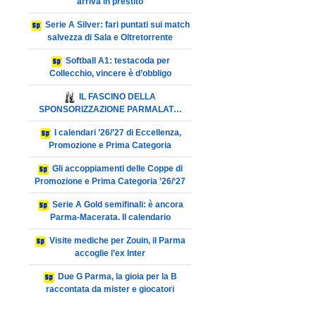
arriva in prestito
Serie A Silver: fari puntati sui match
salvezza di Sala e Oltretorrente
Softball A1: testacoda per
Collecchio, vincere è d’obbligo
IL FASCINO DELLA
SPONSORIZZAZIONE PARMALAT…
I calendari ’26/’27 di Eccellenza,
Promozione e Prima Categoria
Gli accoppiamenti delle Coppe di
Promozione e Prima Categoria ’26/‘27
Serie A Gold semifinali: è ancora
Parma-Macerata. Il calendario
Visite mediche per Zouin, il Parma
accoglie l’ex Inter
Due G Parma, la gioia per la B
raccontata da mister e giocatori