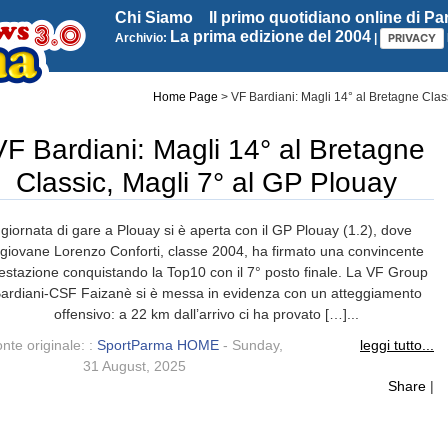
Chi Siamo
Il primo quotidiano online di P
La prima edizione del 2004
Archivio:
|
PRIVACY
Home Page
>
VF Bardiani: Magli 14° al Bretagne Clas
VF Bardiani: Magli 14° al Bretagne
Classic, Magli 7° al GP Plouay
giornata di gare a Plouay si è aperta con il GP Plouay (1.2), dove
l giovane Lorenzo Conforti, classe 2004, ha firmato una convincente
estazione conquistando la Top10 con il 7° posto finale. La VF Group
ardiani-CSF Faizanè si è messa in evidenza con un atteggiamento
offensivo: a 22 km dall’arrivo ci ha provato […]...
nte originale: :
SportParma HOME
- Sunday,
leggi tutto...
31 August, 2025
Share
|