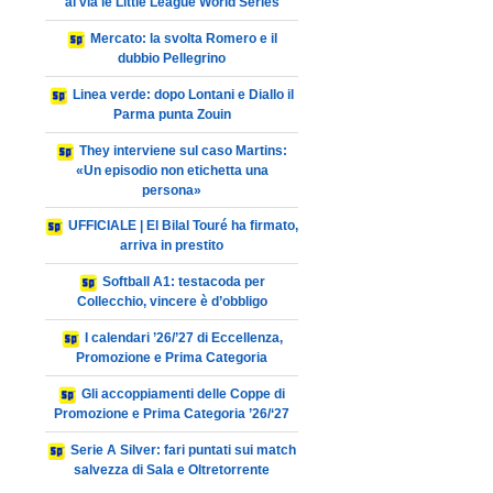
al via le Little League World Series
Mercato: la svolta Romero e il
dubbio Pellegrino
Linea verde: dopo Lontani e Diallo il
Parma punta Zouin
They interviene sul caso Martins:
«Un episodio non etichetta una
persona»
UFFICIALE | El Bilal Touré ha firmato,
arriva in prestito
Softball A1: testacoda per
Collecchio, vincere è d’obbligo
I calendari ’26/’27 di Eccellenza,
Promozione e Prima Categoria
Gli accoppiamenti delle Coppe di
Promozione e Prima Categoria ’26/‘27
Serie A Silver: fari puntati sui match
salvezza di Sala e Oltretorrente