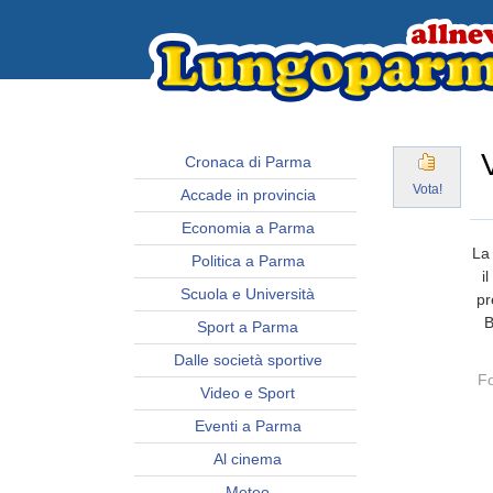
Cronaca di Parma
Vota!
Accade in provincia
Economia a Parma
La 
Politica a Parma
i
Scuola e Università
pr
B
Sport a Parma
Dalle società sportive
Fo
Video e Sport
Eventi a Parma
Al cinema
Meteo