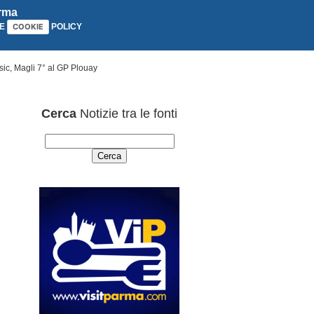
arma
E
POLICY
COOKIE
sic, Magli 7° al GP Plouay
Cerca
Notizie tra le fonti