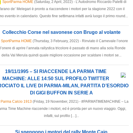
SportParma HOME
(Saturday, 2 April, 2022) - L’Autodromo Riccardo Paletti di
arano de’ Melegari è pronto a riaccendere i motori per la stagione 2022 con il
mo evento in calendario. Questo fine settimana infatti avrà luogo il primo round...
Collecchio Corse nel savonese con Brugo al volante
SportParma HOME
(Thursday, 3 February, 2022) - Rinviato il Carnevale l’onore
 l’onere di aprire l’annata rallystica tricolore è passato di mano alla sola Ronde
della Val Merula quindi quale migliore occasione per scaldare i motori se...
19/11/1995 – SI RIACCENDE LA PARMA TIME
MACHINE: ALLE 14:50 SUL PROFILO TWITTER
OCIATO IL LIVE DI PARMA-MILAN, PARTITA D’ESORDIO
DI GIGI BUFFON IN SERIE A
Parma Calcio 1913
(Friday, 19 November, 2021) - #PARMATIMEMACHINE – La
rma Time Machine riaccende i motori, ed è pronta per un nuovo viaggio. Oggi,
infatti, sul profilo […]...
Si spengono i motori del rally Monte Caio