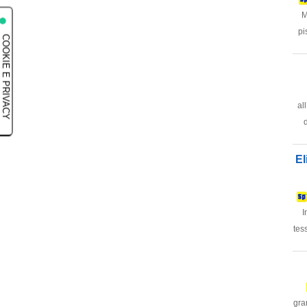
M
pi
al
El
I
tes
gra