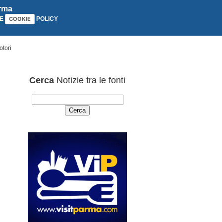
arma
E
POLICY
COOKIE
tori
Cerca
Notizie tra le fonti