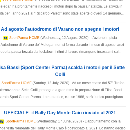
elegari ha prontamente riacceso i motori dopo la pausa natalizia. Le attività in
sta per l’anno 2021 al “Riccardo Paletti” sono state aperte giovedì 14 gennaio...
Ad agosto l’autodromo di Varano non spegne i motori
SportParma HOME
(Wednesday, 12 August, 2020) - L’azione in pista
l’Autodromo di Varano de’ Melegari non si ferma durante il mese di agosto, anzi
dopo la pausa forzata dal lockdown i ritmi di lavoro rimangono incessanti sul...
isa Bassi (Sport Center Parma) scalda i motori per il Sette
Colli
SportParma HOME
(Sunday, 12 July, 2020) - Ad un mese esatto dal 57° Trofeo
nternazionale Sette Colli, prosegue a gran ritmo la preparazione di Elisa Bassi
serata Sport Center Parma. La nuotatrice, classe 1988, sarà l’unica parmigiana...
UFFICIALE: il Rally Day Monte Caio rinviato al 2021
SportParma HOME
(Wednesday, 17 June, 2020) - L’appuntamento con la
nde festa rombante del Rally Monte Caio è posticipato al 2021. Lo hanno deciso