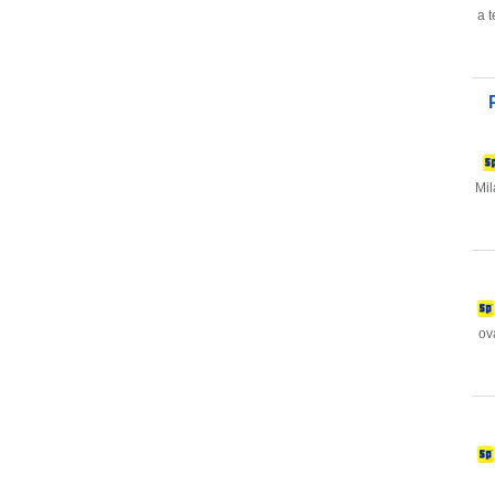
a t
Mil
ova