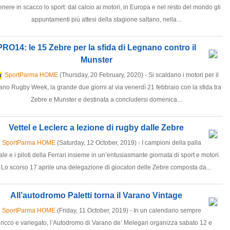
enere in scacco lo sport: dal calcio ai motori, in Europa e nel resto del mondo gli
appuntamenti più attesi della stagione saltano, nella...
PRO14: le 15 Zebre per la sfida di Legnano contro il
Munster
SportParma HOME
(Thursday, 20 February, 2020) - Si scaldano i motori per il
ano Rugby Week, la grande due giorni al via venerdì 21 febbraio con la sfida tra
Zebre e Munster e destinata a concludersi domenica...
Vettel e Leclerc a lezione di rugby dalle Zebre
SportParma HOME
(Saturday, 12 October, 2019) - I campioni della palla
le e i piloti della Ferrari insieme in un’entusiasmante giornata di sport e motori.
Lo scorso 17 aprile una delegazione di giocatori delle Zebre composta da...
All’autodromo Paletti torna il Varano Vintage
SportParma HOME
(Friday, 11 October, 2019) - In un calendario sempre
ricco e variegato, l’Autodromo di Varano de’ Melegari organizza sabato 12 e