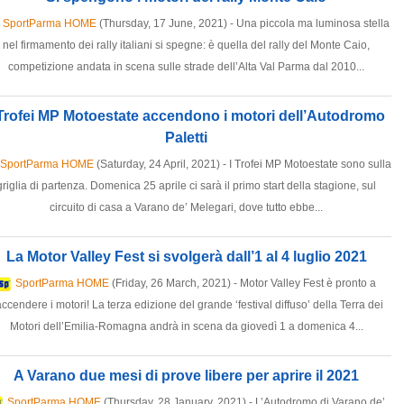
SportParma HOME
(Thursday, 17 June, 2021) - Una piccola ma luminosa stella
nel firmamento dei rally italiani si spegne: è quella del rally del Monte Caio,
competizione andata in scena sulle strade dell’Alta Val Parma dal 2010...
 Trofei MP Motoestate accendono i motori dell’Autodromo
Paletti
SportParma HOME
(Saturday, 24 April, 2021) - I Trofei MP Motoestate sono sulla
griglia di partenza. Domenica 25 aprile ci sarà il primo start della stagione, sul
circuito di casa a Varano de’ Melegari, dove tutto ebbe...
La Motor Valley Fest si svolgerà dall’1 al 4 luglio 2021
SportParma HOME
(Friday, 26 March, 2021) - Motor Valley Fest è pronto a
accendere i motori! La terza edizione del grande ‘festival diffuso’ della Terra dei
Motori dell’Emilia-Romagna andrà in scena da giovedì 1 a domenica 4...
A Varano due mesi di prove libere per aprire il 2021
SportParma HOME
(Thursday, 28 January, 2021) - L’Autodromo di Varano de’