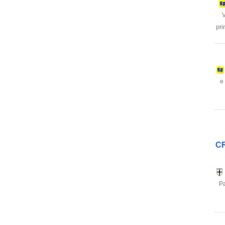
V
pri
e
CR
Pa